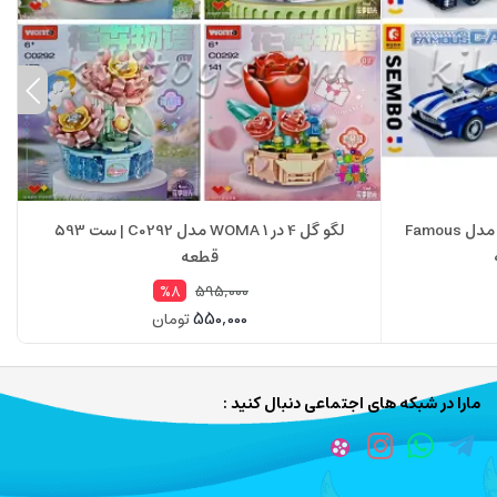
لگو ماشین مسابقه‌ای 4 در 1 سمبو مدل Famous
لگو گل 4 در 1 WOMA مدل C0292 | ست 593
قطعه
595,000
%8
550,000
تومان
مارا در شبکه های اجتماعی دنبال کنید :