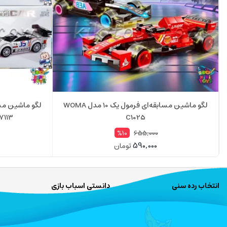
لگو ماشین مسابقه‌ای فرمول یک 10 مدل WOMA
C1025
Car 607113
655,000
%10
590,000
تومان
انتخاب رده سنی
دانستی اسباب بازی