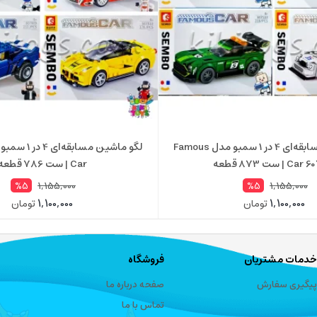
لگو ماشین مسابقه‌ای 4 در 1 سمبو مدل Famous
 | ست 873 قطعه
Car | ست 786 قطعه
1,155,000
1,155,000
%5
%5
1,100,000
1,100,000
تومان
تومان
خدمات مشتریان
فروشگاه
پیگیری سفارش
صفحه درباره ما
تماس با ما