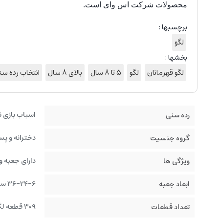
محصولات شرکت اس وای است.
برچسبها :
لگو
بخشها :
لگو قهرمانان
لگو
5 تا 8 سال
بالای 8 سال
انتخاب رده سن
اسباب بازی ن
رده سنی
دخترانه و پس
گروه جنسیت
دارای جعبه و
ویژگی ها
36-24-6 سانتیمتر
ابعاد جعبه
309 قطعه لگو رنگی
تعداد قطعات