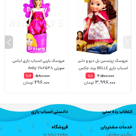
عروسک پرنسس بل دیو و دلبر
عروسک باربی اسباب بازی لباس
ع
اسباب بازی BELLE برند جکس
صورتی Anliy 7102538
آبی
54548
580,000
4,500,000
%14
%11
496,000
3,996,000
تومان
تومان
انتخاب رده سنی
دانستی اسباب بازی
خدمات مشتریان
فروشگاه
پیگیری سفارش
صفحه درباره ما