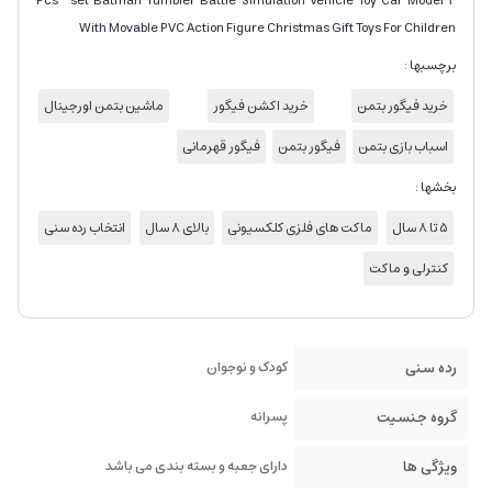
2 Pcs set Batman Tumbler Battle Simulation Vehicle Toy Car Model
With Movable PVC Action Figure Christmas Gift Toys For Children
برچسبها :
خرید فیگور بتمن
خرید اکشن فیگور
ماشین بتمن اورجینال
اسباب بازی بتمن
فیگور بتمن
فیگور قهرمانی
بخشها :
5 تا 8 سال
ماکت های فلزی کلکسیونی
بالای 8 سال
انتخاب رده سنی
کنترلی و ماکت
رده سنی
کودک و نوجوان
گروه جنسیت
پسرانه
ویژگی ها
دارای جعبه و بسته بندی می باشد