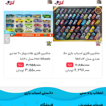
ماشین فلزی اسباب بازی 50
ماشین فلزی هات ویلز 20 عددی
م
عددی مدل 957014
Hot Wheels مدل 8820
مق
3,955,000
4,850,000
%10
%11
3,550,000
4,296,000
تومان
تومان
انتخاب رده سنی
دانستی اسباب بازی
خدمات مشتریان
فروشگاه