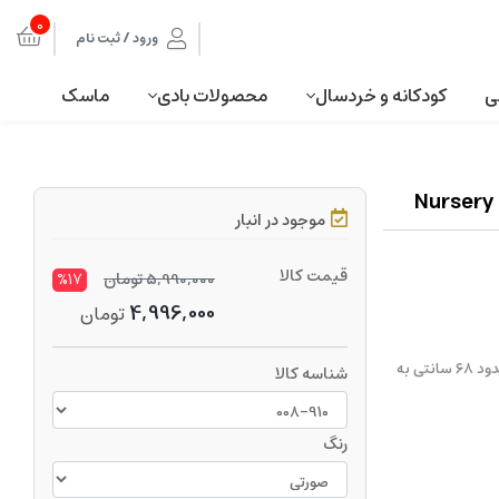
0
ورود / ثبت نام
ی
کودکانه و خردسال
محصولات بادی
ماسک
موجود در انبار
قیمت کالا
5,990,000
تومان
%17
4,996,000
تومان
ست پرستاری کودک یک اسباب بازی دخترانه جدید می باشد که شامل یک میز حدود ۶۸ سانتی به
شناسه کالا
رنگ