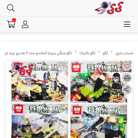
0
لگو
لگو تکنیک
لگو جنگی سرباز کماندو ست 6 عددی برند لپین LEPIN 03070