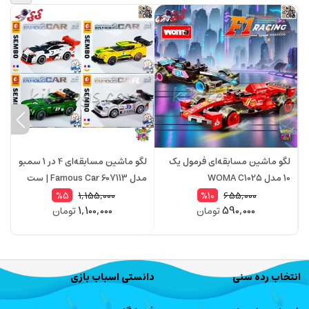
لگو ماشین مسابقه‌ای فرمول یک
لگو ماشین مسابقه‌ای 4 در 1 سمبو
10 مدل WOMA C1025
مدل Famous Car 607113 | ست
873 قطعه
ق
1,155,000
655,000
%5
%10
1,100,000
590,000
تومان
تومان
انتخاب رده سنی
دانستی اسباب بازی