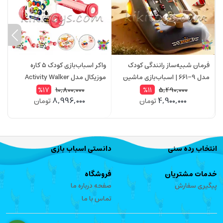
فرمان شبیه‌ساز رانندگی کودک
واکر اسباب‌بازی کودک ۵ کاره
ا
مدل 9-661 | اسباب‌بازی ماشین
موزیکال مدل Activity Walker
موزیکال با چراغ، حرکت جلو و عقب
6041 | مناسب کودکان ۶ ماه به بالا
م
10,800,000
5,490,000
%17
%11
8,996,000
4,900,000
تومان
تومان
انتخاب رده سنی
دانستی اسباب بازی
خدمات مشتریان
فروشگاه
پیگیری سفارش
صفحه درباره ما
تماس با ما