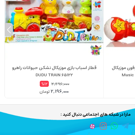
فون موزیکال
قطار اسباب بازی موزیکال نشکن حیوانات راهرو
65122 DUDU TRAIN
2,496,000
%12
2,196,000
تومان
مارا در شبکه های اجتماعی دنبال کنید :