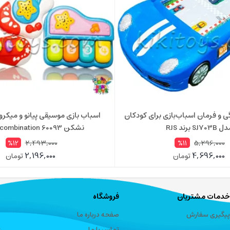
گی و فرمان اسباب‌بازی برای کودکان
اسباب بازی موسیقی پیانو و میکرو
 SJ703B برند RJS
نشکن Music combination 60093
2,493,000
5,296,000
%12
%11
2,196,000
4,696,000
تومان
تومان
خدمات مشتریان
فروشگاه
پیگیری سفارش
صفحه درباره ما
تماس با ما