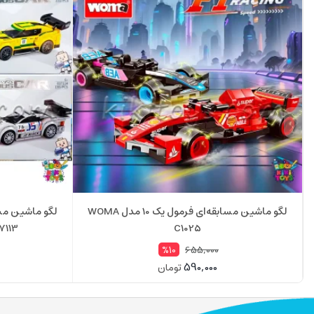
لگو ماشین مسابقه‌ای فرمول یک 10 مدل WOMA
C1025
Car 607113
655,000
%10
590,000
تومان