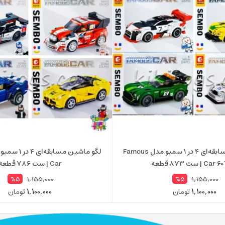
لگو ماشین مسابقه‌ای 4 در 1 سمبو مدل Famous
 | ست 873 قطعه
Car | ست 786 قطعه
1,155,000
1,155,000
%5
%5
1,100,000
1,100,000
تومان
تومان