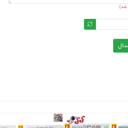
 شد)
سال