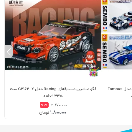
لگو ماشین مسابقه‌ای 4 در 1 سمبو مدل Famous
لگو ماشین مسابقه‌ای Racing مدل C2162-2 ست
335 قطعه
2,170,000
%17
1,800,000
تومان