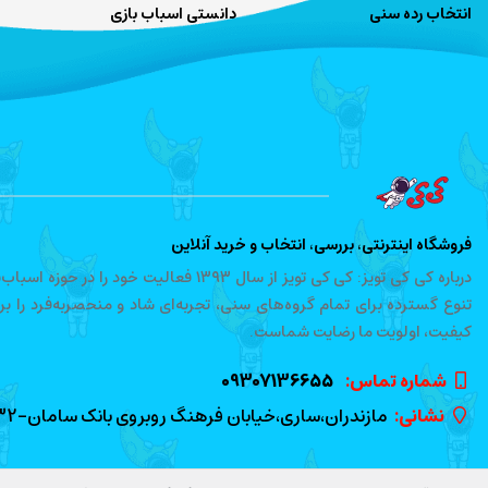
انتخاب رده سنی
دانستی اسباب بازی
فروشگاه اینترنتی، بررسی، انتخاب و خرید آنلاین
درباره کی کی تویز: کی کی تویز از سال ۱۳۹۳ 
تنوع گسترده برای تمام گروه‌های سنی، تجربه‌ای شاد و منحصربه‌فرد را ب
کیفیت، اولویت ما رضایت شماست.
شماره تماس‌:
09307136655
نشانی:
مازندران،ساری،خیابان فرهنگ روبروی بانک سامان-01133328432-کد پستی 4818674565