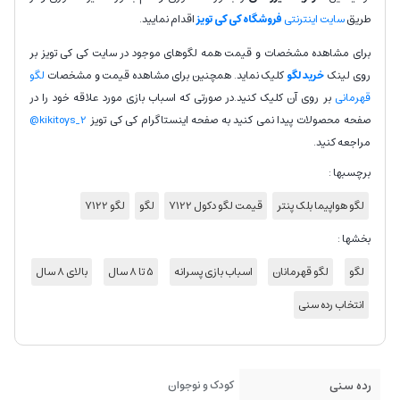
طریق
سایت اینترنتی
فروشگاه کی کی تویز
اقدام نمایید.
برای مشاهده مشخصات و قیمت همه لگوهای موجود در سایت کی کی تویز بر
روی لینک
خرید لگو
کلیک نماید. همچنین برای مشاهده قیمت و مشخصات
لگو
قهرمانی
بر روی آن کلیک کنید.در صورتی که اسباب بازی مورد علاقه خود را در
صفحه محصولات پیدا نمی کنید به صفحه اینستاگرام کی کی تویز
kikitoys_2@
مراجعه کنید.
برچسبها :
لگو هواپیما بلک پنتر
قیمت لگو دکول 7122
لگو
لگو 7122
بخشها :
لگو
لگو قهرمانان
اسباب بازی پسرانه
5 تا 8 سال
بالای 8 سال
انتخاب رده سنی
رده سنی
کودک و نوجوان