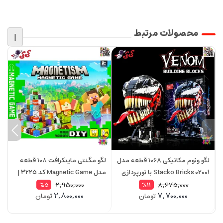
محصولات مرتبط
|
لگو ونوم مکانیکی 1068 قطعه مدل
لگو مگنتی ماینکرافت 108 قطعه
Stacko Bricks 02001 با نورپردازی
مدل Magnetic Game کد 3225 |
خانه‌سازی مغناطیسی با 4 مینی
2,950,000
8,675,000
%5
%11
2,800,000
7,700,000
تومان
تومان
فیگور
ف