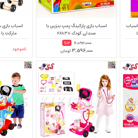
اسباب
اسباب بازی پارکینگ پمپ بنزین با
اسباب بازی 
صندلی کودک 66838
 668 76
4,096,000
%12
ناموجود
3,596,000
تومان