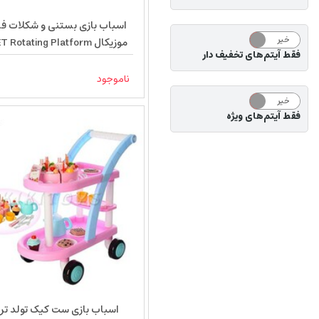
اسباب بازی بستنی و شکلات ف
خیر
بله
موزیکال Rotating Platform
فقط آیتم‌های تخفیف دار
66854
ناموجود
خیر
بله
فقط آیتم‌های ویژه
اسباب بازی ست کیک تولد تر