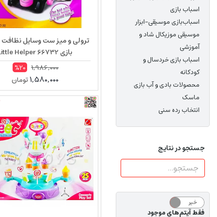
اسباب بازی
اسباب‌بازی‌ موسیقی-ابزار
موسیقی موزیکال شاد و
ترولی و میز ست وسایل نظافت 
آموزشی
بازی Little Helper 66732
اسباب بازی خردسال و
1,986,000
%20
کودکانه
1,580,000
تومان
محصولات بادی و آب بازی
ماسک
انتخاب رده سنی
جستجو در نتایج
خیر
بله
فقط آیتم‌های موجود