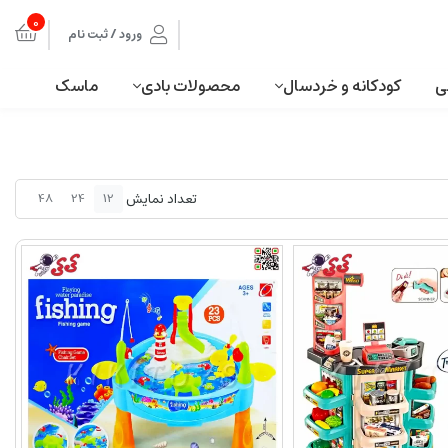
0
ورود / ثبت نام
ی
کودکانه و خردسال
محصولات بادی
ماسک
تعداد نمایش
48
24
12