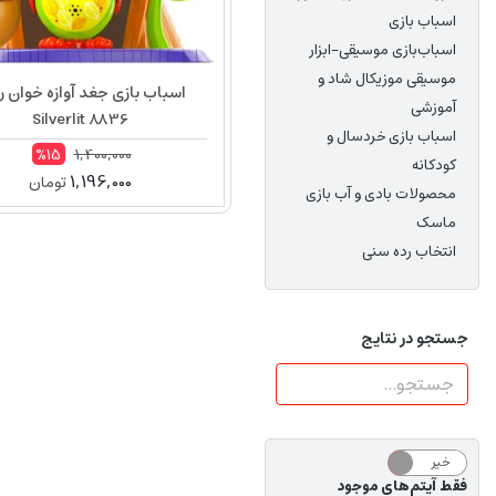
اسباب بازی
اسباب‌بازی‌ موسیقی-ابزار
موسیقی موزیکال شاد و
اسباب بازی جغد آوازه خوان رب
آموزشی
Silverlit 8836
اسباب بازی خردسال و
1,400,000
%15
کودکانه
1,196,000
تومان
محصولات بادی و آب بازی
ماسک
انتخاب رده سنی
جستجو در نتایج
خیر
بله
فقط آیتم‌های موجود