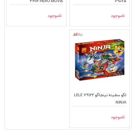
34114 HERO MOVIE
79075
ناموجود
ناموجود
لگو سفینه نینجاگو LELE 79122
NINJA
ناموجود