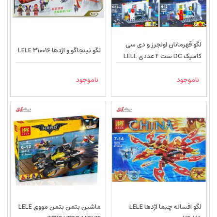
لگو قهرمانان اونجرز و دی سی
لگو نینجاگو و اژدها LELE 310016
کامیک DC ست 4 عددی LELE
79184
ناموجود
ناموجود
لگو افسانه چیما اژدها LELE
ماشین بتمن بتمن مووی LELE