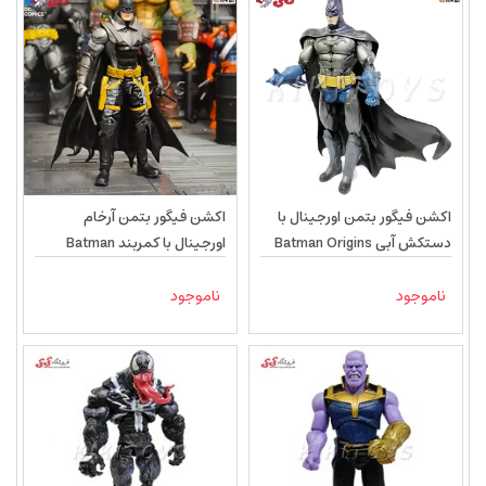
اکشن فیگور بتمن اورجینال با
اکشن فیگور بتمن آرخام
دستکش آبی Batman Origins
اورجینال با کمربند Batman
Arkham Origins 11814
12613
ناموجود
ناموجود