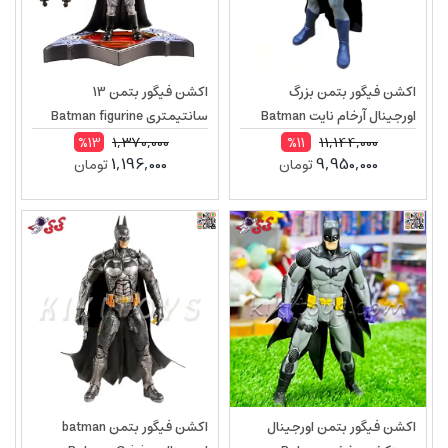
اکشن فیگور بتمن بزرگ
اکشن فیگور بتمن 13
اورجینال آرخام نایت Batman
سانتیمتری Batman figurine
Collectible 00918
Origins 50342
1,370,000
11,144,000
%13
%11
1,196,000
9,950,000
تومان
تومان
اکشن فیگور بتمن اورجینال
اکشن فیگور بتمن batman